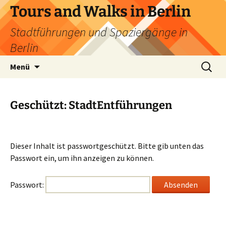
Zum
Tours and Walks in Berlin
Inhalt
Stadtführungen und Spaziergänge in
springen
Berlin
Suche
Menü
nach:
Geschützt: StadtEntführungen
Dieser Inhalt ist passwortgeschützt. Bitte gib unten das
Passwort ein, um ihn anzeigen zu können.
Passwort: